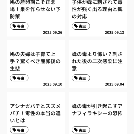
鳩の産卵期こそ正念
子供が蜂に刺されて毒
場！巣を作らせない予
性が強く出る理由と親
防策
の対応
害虫
害虫
2025.09.26
2025.09.13
鳩の夫婦は子育て上
蜂の毒より怖い？刺さ
手？驚くべき産卵後の
れた後の二次感染に注
生態
意
害虫
害虫
2025.09.10
2025.09.04
アシナガバチとスズメ
蜂の毒が引き起こすア
バチ！毒性の本当の違
ナフィラキシーの恐怖
いとは
害虫
害虫