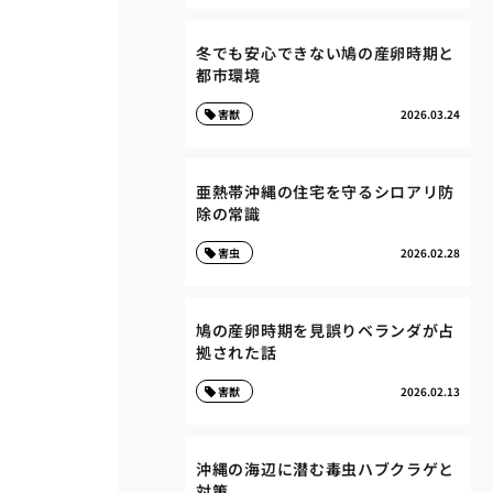
冬でも安心できない鳩の産卵時期と
都市環境
害獣
2026.03.24
亜熱帯沖縄の住宅を守るシロアリ防
除の常識
害虫
2026.02.28
鳩の産卵時期を見誤りベランダが占
拠された話
害獣
2026.02.13
沖縄の海辺に潜む毒虫ハブクラゲと
対策