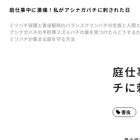
庭仕事中に激痛！私がアシナガバチに刺された日
ミツバチ保護と害虫駆除のバランス
クマンバチの生態と人間
アシナガバチの予防策
スズメバチの巣を見つけたらどうする
ミツバチが集まる庭を守る方法
庭仕
チに
害虫
夏の終