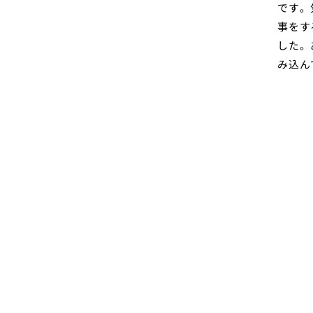
です。
事をす
した。
み込ん