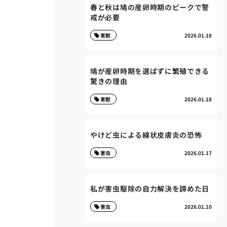
春と秋は鳩の産卵時期のピークで警
戒が必要
害獣
2026.01.18
鳩が産卵時期を選ばずに繁殖できる
驚きの理由
害獣
2026.01.18
やけど虫による線状皮膚炎の恐怖
害虫
2026.01.17
私が害虫駆除の自力解決を諦めた日
害虫
2026.01.10