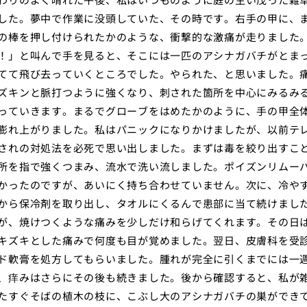
した。夢中で作業に没頭していた、その時です。右手の甲に、
の棒を押し付けられたかのような、衝撃的な激痛が走りました
！」と叫んで手を見ると、そこには一匹のアシナガバチがとま
てて飛び去っていくところでした。やられた、と思いました。
ズキンと脈打つように強くなり、刺された箇所を中心にみるみ
っていきます。まるでグローブをはめたかのように、手の甲全
膨れ上がりました。私はパニックになりかけましたが、以前テ
されの対処法を必死で思い出しました。まずは毒を絞り出すこ
所を指で強くつまみ、流水で洗い流しました。ポイズンリムー
かったのですが、あいにく持ち合わせていません。次に、冷や
から保冷剤を取り出し、タオルにくるんで患部に当て続けまし
が、焼けつくような痛みを少しだけ和らげてくれます。その日
キズキとした痛みで何度も目が覚めました。翌日、皮膚科を受
ド軟膏を処方してもらいました。腫れが完全に引くまでには一
、痒みはさらにその後も続きました。後から確認すると、私が
たすぐそばの植木の枝に、こぶし大のアシナガバチの巣ができ