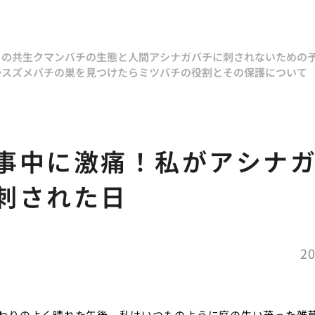
との共生
クマンバチの生態と人間
アシナガバチに刺されないための
か
スズメバチの巣を見つけたら
ミツバチの役割とその保護について
事中に激痛！私がアシナ
刺された日
20
わりのよく晴れた午後、私はいつものように庭の生い茂った雑