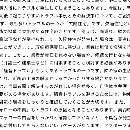
購入後にトラブルが発生してしまうこともあります。今回は、
入後に起こりやすいトラブル事例とその解決策について、ご紹
まず、最も多いトラブルの一つが「欠陥住宅」です。欠陥住宅と
造や機能に欠陥がある住宅のことです。例えば、雨漏り、壁の
盤沈下などが挙げられます。欠陥住宅が発生した場合は、業者
ことができます。瑕疵担保責任に基づき、業者は無償で修繕を
ます。しかし、業者が責任を認めない場合や、修繕を行わない
（弁護士や建築士など）に相談することも検討する必要があり
「騒音トラブル」もよくあるトラブルの一つです。隣の家の生
たり、近所の工事の騒音がうるさかったりする場合があります
は、当事者間で解決するのが難しい場合が多く、自治体や弁護
要がある場合があります。騒音トラブルを避けるためには、物
周辺の環境をしっかりと確認しておくことが大切です。 また、
ォローの不備」もトラブルの原因となることがあります。契約
フォローの内容をしっかりと確認しておかないと、不具合が発
者に対応してもらえないというケースがあります。アフターフ