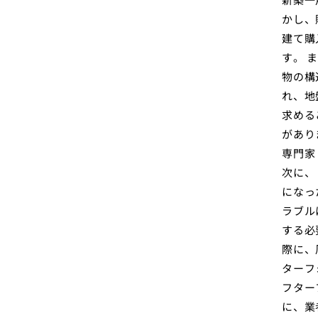
かし、
建て購
す。 
物の構
れ、地
求める
があり
専門家
次に、
になっ
ラブル
する必
際に、
ターフ
フター
に、業