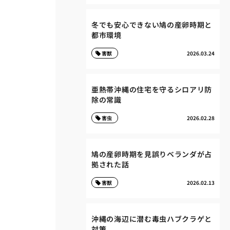
冬でも安心できない鳩の産卵時期と
都市環境
害獣
2026.03.24
亜熱帯沖縄の住宅を守るシロアリ防
除の常識
害虫
2026.02.28
鳩の産卵時期を見誤りベランダが占
拠された話
害獣
2026.02.13
沖縄の海辺に潜む毒虫ハブクラゲと
対策