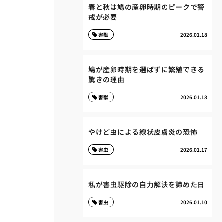
春と秋は鳩の産卵時期のピークで警
戒が必要
害獣
2026.01.18
鳩が産卵時期を選ばずに繁殖できる
驚きの理由
害獣
2026.01.18
やけど虫による線状皮膚炎の恐怖
害虫
2026.01.17
私が害虫駆除の自力解決を諦めた日
害虫
2026.01.10