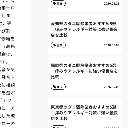
害虫
2026.05.18
新築一戸
介しま
は、建
愛知県のダニ駆除業者おすすめ5選
｜痒みやアレルギー対策に強い優良
ひび割
店を比較
に修繕を
害虫
2026.05.09
行う義務
場合は、
ます。
福岡県のダニ駆除業者おすすめ5選
活音が気
｜痒みやアレルギーに強い優良店を
比較
。騒音ト
士に相談
害虫
2026.05.09
件を選ぶ
「アフ
東京都のダニ駆除業者おすすめ5選
時に、ア
｜痒みやアレルギー対策に強い優良
生した際
店を比較
ォローの