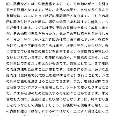
粉、鶏糞など）は、栄養豊富である一方、その匂いがハエを引き
寄せる原因となります。特に、未熟な堆肥や、水分を多く含んだ
有機物は、ハエにとって絶好の産卵場所となります。これらの場
所に産み付けられた卵は、適切な温度であればすぐに孵化し、ウ
ジが発生します。ウジは堆肥や肥料の有機物を食べて成長します
が、その過程で悪臭を放ったり、見た目の不快感を与えたりしま
す。また、発生したハエが近隣の住宅にまで飛んでいき、迷惑を
かけてしまう可能性も考えられます。堆肥に発生したウジが、近
くで育てている野菜の根などを食害するという直接的な被害は少
ないとされていますが、衛生的な観点や、不快感の点から、ハエ
の発生はできるだけ抑えたいものです。対策としては、まず堆肥
の管理方法を見直すことが重要です。堆肥を作る際は、適切な温
度管理（発酵熱で60℃以上を維持するなど）を行うことで、ハエ
の卵や幼虫を死滅させることができます。また、堆肥は密閉でき
る容器やコンポスターを使用したり、シートで覆ったりすること
で、ハエが産卵のために侵入するのを防ぐことができます。水分
管理も大切で、過度に湿った状態にならないように、時々切り返
しを行うなどして調整しましょう。有機肥料を使用する際も、土
の表面に撒きっぱなしにするのではなく、土とよく混ぜ込むこと