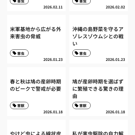
害虫
害虫
2026.02.11
2026.02.02
米軍基地から広がる外
沖縄の島野菜を守るア
来害虫の脅威
ゾレスゾウムシとの戦
い
害虫
害虫
2026.01.23
2026.01.23
春と秋は鳩の産卵時期
鳩が産卵時期を選ばず
のピークで警戒が必要
に繁殖できる驚きの理
由
害獣
害獣
2026.01.18
2026.01.18
やけど虫による線状皮
私が害虫駆除の自力解