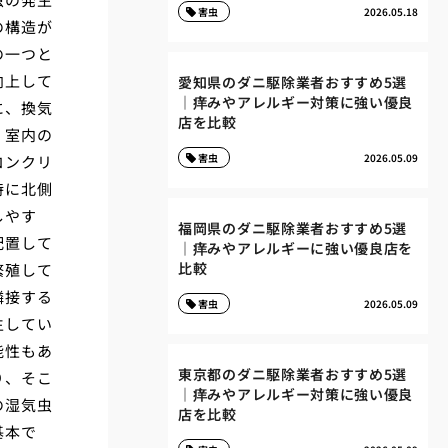
害虫
2026.05.18
の構造が
の一つと
向上して
愛知県のダニ駆除業者おすすめ5選
｜痒みやアレルギー対策に強い優良
に、換気
店を比較
、室内の
害虫
2026.05.09
コンクリ
特に北側
しやす
福岡県のダニ駆除業者おすすめ5選
配置して
｜痒みやアレルギーに強い優良店を
比較
繁殖して
隣接する
害虫
2026.05.09
生してい
能性もあ
東京都のダニ駆除業者おすすめ5選
り、そこ
｜痒みやアレルギー対策に強い優良
の湿気虫
店を比較
基本で