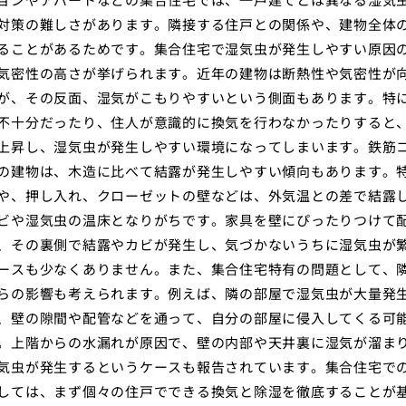
対策の難しさがあります。隣接する住戸との関係や、建物全体
ることがあるためです。集合住宅で湿気虫が発生しやすい原因
気密性の高さが挙げられます。近年の建物は断熱性や気密性が
が、その反面、湿気がこもりやすいという側面もあります。特
不十分だったり、住人が意識的に換気を行わなかったりすると
上昇し、湿気虫が発生しやすい環境になってしまいます。鉄筋
の建物は、木造に比べて結露が発生しやすい傾向もあります。
や、押し入れ、クローゼットの壁などは、外気温との差で結露
ビや湿気虫の温床となりがちです。家具を壁にぴったりつけて
、その裏側で結露やカビが発生し、気づかないうちに湿気虫が
ースも少なくありません。また、集合住宅特有の問題として、
らの影響も考えられます。例えば、隣の部屋で湿気虫が大量発
、壁の隙間や配管などを通って、自分の部屋に侵入してくる可
。上階からの水漏れが原因で、壁の内部や天井裏に湿気が溜ま
気虫が発生するというケースも報告されています。集合住宅で
しては、まず個々の住戸でできる換気と除湿を徹底することが