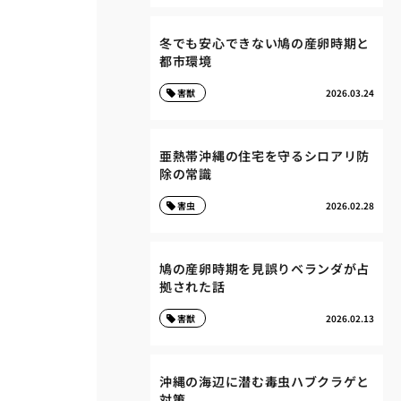
冬でも安心できない鳩の産卵時期と
都市環境
害獣
2026.03.24
亜熱帯沖縄の住宅を守るシロアリ防
除の常識
害虫
2026.02.28
鳩の産卵時期を見誤りベランダが占
拠された話
害獣
2026.02.13
沖縄の海辺に潜む毒虫ハブクラゲと
対策