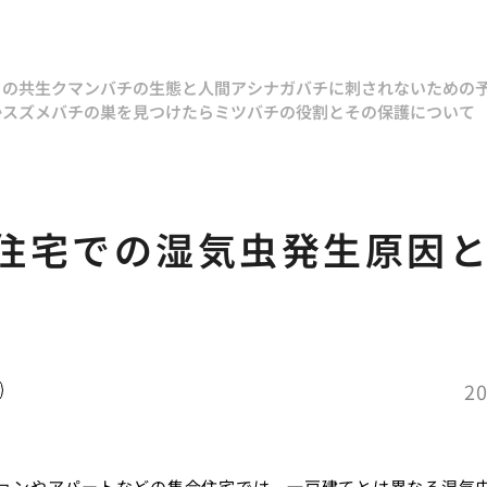
との共生
クマンバチの生態と人間
アシナガバチに刺されないための
か
スズメバチの巣を見つけたら
ミツバチの役割とその保護について
住宅での湿気虫発生原因
20
ョンやアパートなどの集合住宅では、一戸建てとは異なる湿気