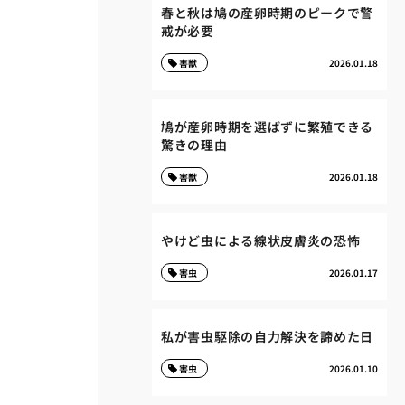
春と秋は鳩の産卵時期のピークで警
戒が必要
害獣
2026.01.18
鳩が産卵時期を選ばずに繁殖できる
驚きの理由
害獣
2026.01.18
やけど虫による線状皮膚炎の恐怖
害虫
2026.01.17
私が害虫駆除の自力解決を諦めた日
害虫
2026.01.10