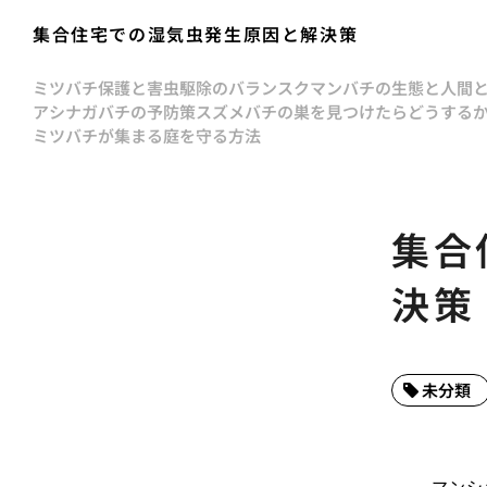
集合住宅での湿気虫発生原因と解決策
ミツバチ保護と害虫駆除のバランス
クマンバチの生態と人間
アシナガバチの予防策
スズメバチの巣を見つけたらどうする
ミツバチが集まる庭を守る方法
集合
決策
未分類
マンシ