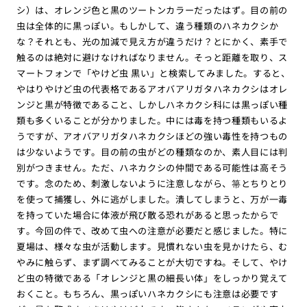
シ）は、オレンジ色と黒のツートンカラーだったはず。目の前の
虫は全体的に黒っぽい。もしかして、違う種類のハネカクシか
な？それとも、光の加減で見え方が違うだけ？とにかく、素手で
触るのは絶対に避けなければなりません。そっと距離を取り、ス
マートフォンで「やけど虫 黒い」と検索してみました。すると、
やはりやけど虫の代表格であるアオバアリガタハネカクシはオレ
ンジと黒が特徴であること、しかしハネカクシ科には黒っぽい種
類も多くいることが分かりました。中には毒を持つ種類もいるよ
うですが、アオバアリガタハネカクシほどの強い毒性を持つもの
は少ないようです。目の前の虫がどの種類なのか、素人目には判
別がつきません。ただ、ハネカクシの仲間である可能性は高そう
です。念のため、刺激しないように注意しながら、箒とちりとり
を使って捕獲し、外に逃がしました。潰してしまうと、万が一毒
を持っていた場合に体液が飛び散る恐れがあると思ったからで
す。今回の件で、改めて虫への注意が必要だと感じました。特に
夏場は、様々な虫が活動します。見慣れない虫を見かけたら、む
やみに触らず、まず調べてみることが大切ですね。そして、やけ
ど虫の特徴である「オレンジと黒の細長い体」をしっかり覚えて
おくこと。もちろん、黒っぽいハネカクシにも注意は必要です