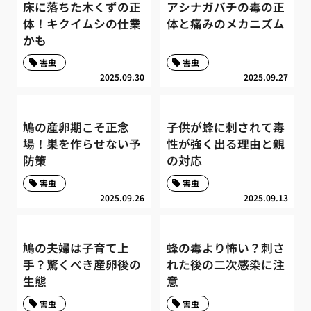
床に落ちた木くずの正
アシナガバチの毒の正
体！キクイムシの仕業
体と痛みのメカニズム
かも
害虫
害虫
2025.09.30
2025.09.27
鳩の産卵期こそ正念
子供が蜂に刺されて毒
場！巣を作らせない予
性が強く出る理由と親
防策
の対応
害虫
害虫
2025.09.26
2025.09.13
鳩の夫婦は子育て上
蜂の毒より怖い？刺さ
手？驚くべき産卵後の
れた後の二次感染に注
生態
意
害虫
害虫