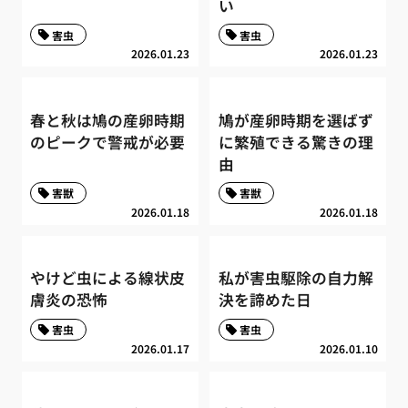
い
害虫
害虫
2026.01.23
2026.01.23
春と秋は鳩の産卵時期
鳩が産卵時期を選ばず
のピークで警戒が必要
に繁殖できる驚きの理
由
害獣
害獣
2026.01.18
2026.01.18
やけど虫による線状皮
私が害虫駆除の自力解
膚炎の恐怖
決を諦めた日
害虫
害虫
2026.01.17
2026.01.10