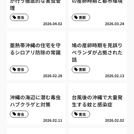
が行う徹底的な害虫管
の産卵時期と都市環境
理
害虫
害獣
2026.04.02
2026.03.24
亜熱帯沖縄の住宅を守
鳩の産卵時期を見誤り
るシロアリ防除の常識
ベランダが占拠された
話
害虫
害獣
2026.02.28
2026.02.13
沖縄の海辺に潜む毒虫
台風後の沖縄で大量発
ハブクラゲと対策
生する蚊と感染症
害虫
害虫
2026.02.11
2026.02.02