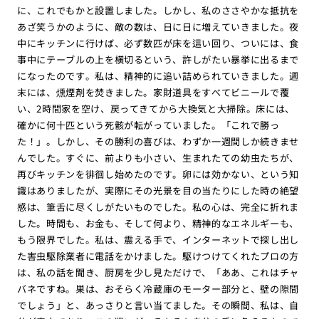
に、これでもかと設置しました。しかし、私のささやかな抵抗を
あざ笑うかのように、敵の数は、日に日に増えていきました。夜
中にキッチンに行けば、必ず数匹が床を這い回り、ついには、食
事中にテーブルの上を横切るという、許しがたい暴挙に出るまで
になったのです。私は、精神的に追い詰められていきました。週
末には、燻煙剤を焚きました。家財道具をすべてビニールで覆
い、2時間家を空け、戻ってきてから大換気と大掃除。床には、
確かに何十匹という死骸が転がっていました。「これで勝っ
た！」。しかし、その勝利の喜びは、わずか一週間しか続きませ
んでした。すぐに、前よりも小さい、生まれたての幼虫たちが、
再びキッチンを徘徊し始めたのです。卵には効かない、という知
識はありましたが、実際にその光景を目の当たりにした時の絶望
感は、筆舌に尽くしがたいものでした。私の心は、完全に折れま
した。時間も、お金も、そして何より、精神的なエネルギーも、
もう限界でした。私は、震える手で、インターネットで探し出し
た害虫駆除業者に電話をかけました。駆けつけてくれたプロの方
は、私の話を聞き、厨房を少し見ただけで、「ああ、これはチャ
バネですね。巣は、おそらく冷蔵庫のモーター部分と、壁の隙間
でしょう」と、あっさりと言い当てました。その瞬間、私は、自