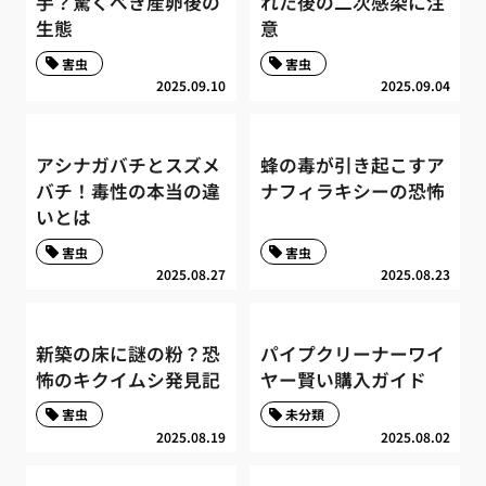
手？驚くべき産卵後の
れた後の二次感染に注
生態
意
害虫
害虫
2025.09.10
2025.09.04
アシナガバチとスズメ
蜂の毒が引き起こすア
バチ！毒性の本当の違
ナフィラキシーの恐怖
いとは
害虫
害虫
2025.08.27
2025.08.23
新築の床に謎の粉？恐
パイプクリーナーワイ
怖のキクイムシ発見記
ヤー賢い購入ガイド
害虫
未分類
2025.08.19
2025.08.02