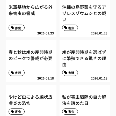
米軍基地から広がる外
沖縄の島野菜を守るア
来害虫の脅威
ゾレスゾウムシとの戦
い
害虫
害虫
2026.01.23
2026.01.23
春と秋は鳩の産卵時期
鳩が産卵時期を選ばず
のピークで警戒が必要
に繁殖できる驚きの理
由
害獣
害獣
2026.01.18
2026.01.18
やけど虫による線状皮
私が害虫駆除の自力解
膚炎の恐怖
決を諦めた日
害虫
害虫