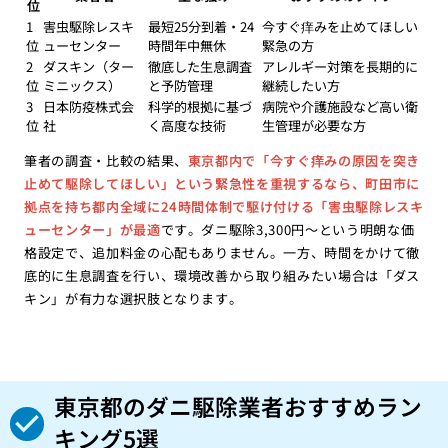
位
1
害虫駆除レスキ
最短25分到着・24
今すぐ痒みを止めてほしい
位
ューセンター
時間年中無休
緊急の方
2
ダスキン（ター
徹底した生息調査
アレルギー対策を長期的に
位
ミニックス）
と予防管理
継続したい方
3
日本防疫株式会
科学的根拠に基づ
病院や介護施設など高い衛
位
社
く高度な技術
生管理が必要な方
筆者の調査・比較の結果、
東京都内で「今すぐ痒みの原因を突き
止めて駆除してほしい」という緊急性を重視するなら、町田市に
拠点を持ち都内全域に24時間体制で駆け付ける「害虫駆除レスキ
ューセンター」が最適
です。ダニ駆除3,300円〜という明朗な価
格設定で、追加料金の心配もありません。一方、時間をかけて徹
底的に生息調査を行い、環境改善から取り組みたい場合は「ダス
キン」が有力な選択肢となります。
東京都のダニ駆除業者おすすめラン
キング5選