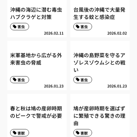
沖縄の海辺に潜む毒虫
台風後の沖縄で大量発
ハブクラゲと対策
生する蚊と感染症
害虫
害虫
2026.02.11
2026.02.02
米軍基地から広がる外
沖縄の島野菜を守るア
来害虫の脅威
ゾレスゾウムシとの戦
い
害虫
害虫
2026.01.23
2026.01.23
春と秋は鳩の産卵時期
鳩が産卵時期を選ばず
のピークで警戒が必要
に繁殖できる驚きの理
由
害獣
害獣