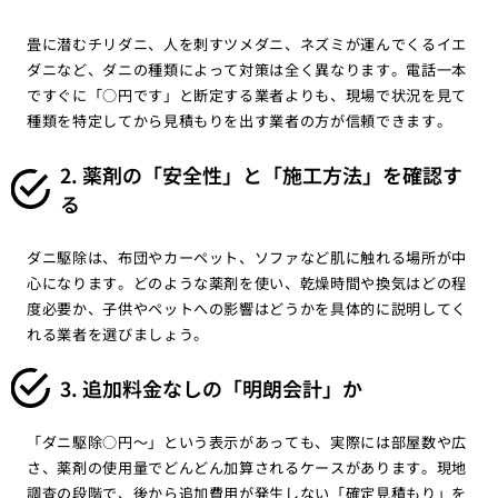
畳に潜むチリダニ、人を刺すツメダニ、ネズミが運んでくるイエ
ダニなど、ダニの種類によって対策は全く異なります。電話一本
ですぐに「○円です」と断定する業者よりも、現場で状況を見て
種類を特定してから見積もりを出す業者の方が信頼できます。
2. 薬剤の「安全性」と「施工方法」を確認す
る
ダニ駆除は、布団やカーペット、ソファなど肌に触れる場所が中
心になります。どのような薬剤を使い、乾燥時間や換気はどの程
度必要か、子供やペットへの影響はどうかを具体的に説明してく
れる業者を選びましょう。
3. 追加料金なしの「明朗会計」か
「ダニ駆除○円〜」という表示があっても、実際には部屋数や広
さ、薬剤の使用量でどんどん加算されるケースがあります。現地
調査の段階で、後から追加費用が発生しない「確定見積もり」を