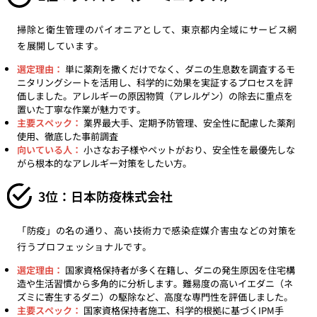
掃除と衛生管理のパイオニアとして、東京都内全域にサービス網
を展開しています。
選定理由：
単に薬剤を撒くだけでなく、ダニの生息数を調査するモ
ニタリングシートを活用し、科学的に効果を実証するプロセスを評
価しました。アレルギーの原因物質（アレルゲン）の除去に重点を
置いた丁寧な作業が魅力です。
主要スペック：
業界最大手、定期予防管理、安全性に配慮した薬剤
使用、徹底した事前調査
向いている人：
小さなお子様やペットがおり、安全性を最優先しな
がら根本的なアレルギー対策をしたい方。
3位：日本防疫株式会社
「防疫」の名の通り、高い技術力で感染症媒介害虫などの対策を
行うプロフェッショナルです。
選定理由：
国家資格保持者が多く在籍し、ダニの発生原因を住宅構
造や生活習慣から多角的に分析します。難易度の高いイエダニ（ネ
ズミに寄生するダニ）の駆除など、高度な専門性を評価しました。
主要スペック：
国家資格保持者施工、科学的根拠に基づくIPM手