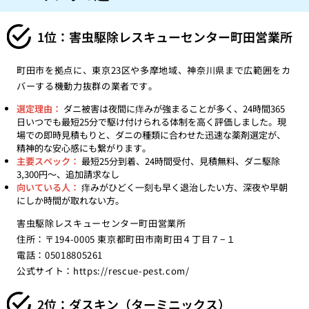
1位：害虫駆除レスキューセンター町田営業所
町田市を拠点に、東京23区や多摩地域、神奈川県まで広範囲をカ
バーする機動力抜群の業者です。
選定理由：
ダニ被害は夜間に痒みが強まることが多く、24時間365
日いつでも最短25分で駆け付けられる体制を高く評価しました。現
場での即時見積もりと、ダニの種類に合わせた迅速な薬剤選定が、
精神的な安心感にも繋がります。
主要スペック：
最短25分到着、24時間受付、見積無料、ダニ駆除
3,300円〜、追加請求なし
向いている人：
痒みがひどく一刻も早く退治したい方、深夜や早朝
にしか時間が取れない方。
害虫駆除レスキューセンター町田営業所
住所：〒194-0005 東京都町田市南町田４丁目７−１
電話：05018805261
公式サイト：
https://rescue-pest.com/
2位：ダスキン（ターミニックス）