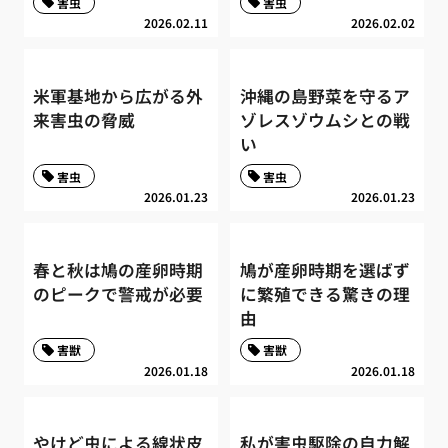
害虫
害虫
2026.02.11
2026.02.02
米軍基地から広がる外
沖縄の島野菜を守るア
来害虫の脅威
ゾレスゾウムシとの戦
い
害虫
害虫
2026.01.23
2026.01.23
春と秋は鳩の産卵時期
鳩が産卵時期を選ばず
のピークで警戒が必要
に繁殖できる驚きの理
由
害獣
害獣
2026.01.18
2026.01.18
やけど虫による線状皮
私が害虫駆除の自力解