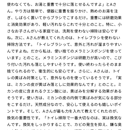
使わなくても、お湯と重曹で十分に落とせるんですよ」とAさ
ん。やり方は簡単で、便器に重曹を振りかけ、熱めのお湯を注
ぎ、しばらく置いてからブラシでこするだけ。重曹には研磨効果
と消臭効果があり、軽い汚れならこれで十分とのこと。特に、小
さなお子さんがいる家庭では、洗剤を使わない掃除は安心です
ね。次に、Aさんが教えてくれたのは、トイレブラシを使わない
掃除方法です。「トイレブラシって、意外と汚れが溜まりやすい
んですよね。だから私は、使い捨てのメラミンスポンジを使って
います」とのこと。メラミンスポンジは研磨力が高いので、こび
り付いた汚れも落としやすいそうです。使い終わったらそのまま
捨てられるので、衛生的にも安心です。さらに、Aさんは、トイ
レの黄ばみ対策として、意外なものを使っているそうです。「実
は、ミカンの皮が黄ばみ落としに効果的なんです」とのこと。ミ
カンの皮に含まれるクエン酸には、黄ばみを分解する効果がある
そうです。使い方は、ミカンの皮の内側で黄ばみが気になる部分
をこするだけ。天然成分なので、安心して使えるのも嬉しいポイ
ントです。そして、Aさんが最も力を入れて教えてくれたのが、
換気の重要性です。「トイレ掃除で一番大切なのは、実は換気な
んです。換気をしっかりすることで、カビの発生を抑え、嫌な臭