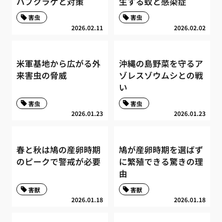
ハブクラゲと対策
生する蚊と感染症
害虫
害虫
2026.02.11
2026.02.02
米軍基地から広がる外
沖縄の島野菜を守るア
来害虫の脅威
ゾレスゾウムシとの戦
い
害虫
害虫
2026.01.23
2026.01.23
春と秋は鳩の産卵時期
鳩が産卵時期を選ばず
のピークで警戒が必要
に繁殖できる驚きの理
由
害獣
害獣
2026.01.18
2026.01.18