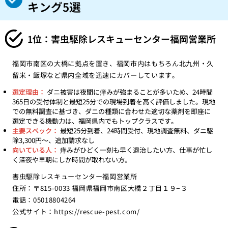
キング5選
1位：害虫駆除レスキューセンター福岡営業所
福岡市南区の大橋に拠点を置き、福岡市内はもちろん北九州・久
留米・飯塚など県内全域を迅速にカバーしています。
選定理由：
ダニ被害は夜間に痒みが強まることが多いため、24時間
365日の受付体制と最短25分での現場到着を高く評価しました。現地
での無料調査に基づき、ダニの種類に合わせた適切な薬剤を即座に
選定できる機動力は、福岡県内でもトップクラスです。
主要スペック：
最短25分到着、24時間受付、現地調査無料、ダニ駆
除3,300円〜、追加請求なし
向いている人：
痒みがひどく一刻も早く退治したい方、仕事が忙し
く深夜や早朝にしか時間が取れない方。
害虫駆除レスキューセンター福岡営業所
住所：〒815-0033 福岡県福岡市南区大橋２丁目１９−３
電話：05018804264
公式サイト：
https://rescue-pest.com/