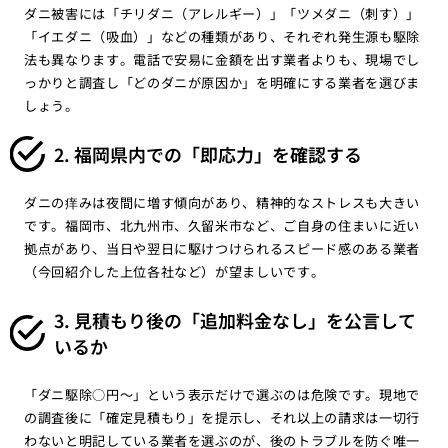
ダニ被害には「チリダニ（アレルギー）」「ツメダニ（刺す）」
「イエダニ（吸血）」などの種類があり、それぞれ発生源も駆除
法も異なります。電話で安易に金額を出す業者よりも、現場でし
っかりと調査し「どのダニが原因か」を明確にする業者を選びま
しょう。
2. 福岡県内での「即応力」を確認する
ダニの痒みは夜間に増す傾向があり、精神的なストレスも大きい
です。福岡市、北九州市、久留米市など、ご自身の住まいに近い
拠点があり、当日や翌日に駆けつけられるスピード感のある業者
（今回紹介した上位各社など）が望ましいです。
3. 見積もり後の「追加料金なし」を公言して
いるか
「ダニ駆除○円〜」という表示だけで選ぶのは危険です。現地で
の調査後に「確定見積もり」を提示し、それ以上の請求は一切行
わないと明記している業者を選ぶのが、後のトラブルを防ぐ唯一