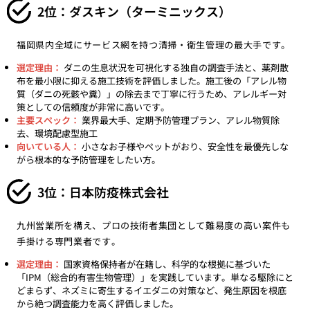
2位：ダスキン（ターミニックス）
福岡県内全域にサービス網を持つ清掃・衛生管理の最大手です。
選定理由：
ダニの生息状況を可視化する独自の調査手法と、薬剤散
布を最小限に抑える施工技術を評価しました。施工後の「アレル物
質（ダニの死骸や糞）」の除去まで丁寧に行うため、アレルギー対
策としての信頼度が非常に高いです。
主要スペック：
業界最大手、定期予防管理プラン、アレル物質除
去、環境配慮型施工
向いている人：
小さなお子様やペットがおり、安全性を最優先しな
がら根本的な予防管理をしたい方。
3位：日本防疫株式会社
九州営業所を構え、プロの技術者集団として難易度の高い案件も
手掛ける専門業者です。
選定理由：
国家資格保持者が在籍し、科学的な根拠に基づいた
「IPM（総合的有害生物管理）」を実践しています。単なる駆除にと
どまらず、ネズミに寄生するイエダニの対策など、発生原因を根底
から絶つ調査能力を高く評価しました。