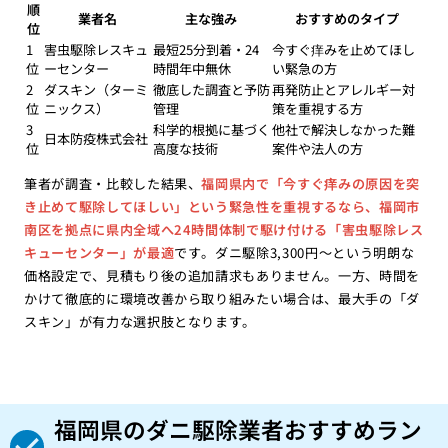
順
業者名
主な強み
おすすめのタイプ
位
1
害虫駆除レスキュ
最短25分到着・24
今すぐ痒みを止めてほし
位
ーセンター
時間年中無休
い緊急の方
2
ダスキン（ターミ
徹底した調査と予防
再発防止とアレルギー対
位
ニックス）
管理
策を重視する方
3
科学的根拠に基づく
他社で解決しなかった難
日本防疫株式会社
位
高度な技術
案件や法人の方
筆者が調査・比較した結果、
福岡県内で「今すぐ痒みの原因を突
き止めて駆除してほしい」という緊急性を重視するなら、福岡市
南区を拠点に県内全域へ24時間体制で駆け付ける「害虫駆除レス
キューセンター」が最適
です。ダニ駆除3,300円〜という明朗な
価格設定で、見積もり後の追加請求もありません。一方、時間を
かけて徹底的に環境改善から取り組みたい場合は、最大手の「ダ
スキン」が有力な選択肢となります。
福岡県のダニ駆除業者おすすめラン