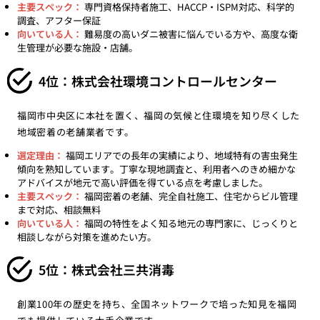
主要スペック：
専門資格保持者施工、HACCP・ISPM対応、科学的
調査、アフター保証
向いている人：
難易度の高いダニ被害に悩んでいる方や、高度な衛
生管理が必要な施設・店舗。
4位：株式会社環境コントロールセンター
福岡市中央区に本社を置く、福岡の気候と住環境を知り尽くした
地域密着の老舗業者です。
選定理由：
福岡エリアでの長年の実績により、地域特有の害虫発生
傾向を熟知しています。丁寧な現地調査と、利用者へのきめ細かな
アドバイスが地元で高い評価を得ている点を考慮しました。
主要スペック：
福岡密着の老舗、完全自社施工、住宅からビル管理
まで対応、相談無料
向いている人：
福岡の特性をよく知る地元の専門家に、じっくりと
相談しながら対策を進めたい方。
5位：株式会社三共消毒
創業100年の歴史を持ち、全国ネットワークで培った知見を福岡