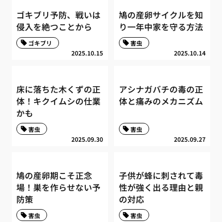
ゴキブリ予防、戦いは
鳩の産卵サイクルを知
侵入を絶つことから
り一年中家を守る方法
ゴキブリ
害虫
2025.10.15
2025.10.14
床に落ちた木くずの正
アシナガバチの毒の正
体！キクイムシの仕業
体と痛みのメカニズム
かも
害虫
害虫
2025.09.30
2025.09.27
鳩の産卵期こそ正念
子供が蜂に刺されて毒
場！巣を作らせない予
性が強く出る理由と親
防策
の対応
害虫
害虫