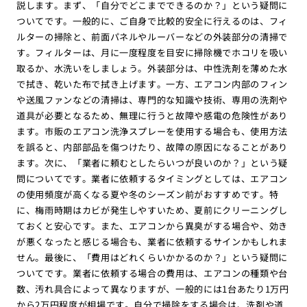
説します。まず、「自分でどこまでできるのか？」という疑問に
ついてです。一般的に、ご自身で比較的安全に行えるのは、フィ
ルターの掃除と、前面パネルやルーバーなどの外装部分の清掃で
す。フィルターは、月に一度程度を目安に掃除機でホコリを吸い
取るか、水洗いをしましょう。外装部分は、中性洗剤を薄めた水
で拭き、乾いた布で拭き上げます。一方、エアコン内部のフィン
や送風ファンなどの清掃は、専門的な知識や技術、専用の洗剤や
道具が必要となるため、無理に行うと故障や感電の危険性があり
ます。市販のエアコン洗浄スプレーを使用する場合も、使用方法
を誤ると、内部部品を傷つけたり、故障の原因になることがあり
ます。次に、「業者に頼むとしたらいつが良いのか？」という疑
問についてです。業者に依頼するタイミングとしては、エアコン
の使用頻度が高くなる夏や冬のシーズン前がおすすめです。特
に、梅雨時期はカビが発生しやすいため、夏前にクリーニングし
ておくと安心です。また、エアコンから異臭がする場合や、効き
が悪くなったと感じる場合も、業者に依頼するサインかもしれま
せん。最後に、「費用はどれくらいかかるのか？」という疑問に
ついてです。業者に依頼する場合の費用は、エアコンの種類や台
数、汚れ具合によって異なりますが、一般的には1台あたり1万円
から2万円程度が相場です。自分で掃除をする場合は、洗剤や道