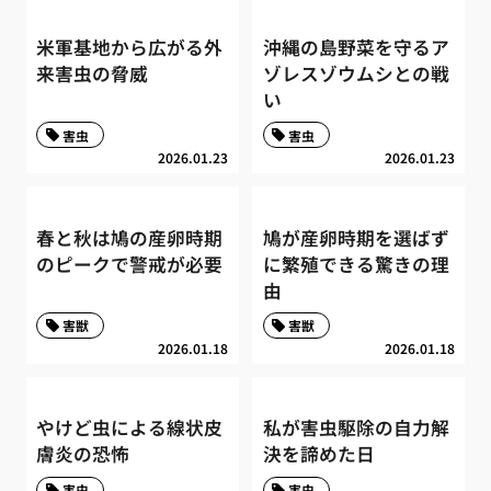
米軍基地から広がる外
沖縄の島野菜を守るア
来害虫の脅威
ゾレスゾウムシとの戦
い
害虫
害虫
2026.01.23
2026.01.23
春と秋は鳩の産卵時期
鳩が産卵時期を選ばず
のピークで警戒が必要
に繁殖できる驚きの理
由
害獣
害獣
2026.01.18
2026.01.18
やけど虫による線状皮
私が害虫駆除の自力解
膚炎の恐怖
決を諦めた日
害虫
害虫