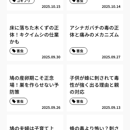
ゴキブリ
害虫
2025.10.15
2025.10.14
床に落ちた木くずの正
アシナガバチの毒の正
体！キクイムシの仕業
体と痛みのメカニズム
かも
害虫
害虫
2025.09.30
2025.09.27
鳩の産卵期こそ正念
子供が蜂に刺されて毒
場！巣を作らせない予
性が強く出る理由と親
防策
の対応
害虫
害虫
2025.09.26
2025.09.13
鳩の夫婦は子育て上
蜂の毒より怖い？刺さ