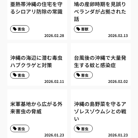
亜熱帯沖縄の住宅を守
鳩の産卵時期を見誤り
るシロアリ防除の常識
ベランダが占拠された
話
害虫
害獣
2026.02.28
2026.02.13
沖縄の海辺に潜む毒虫
台風後の沖縄で大量発
ハブクラゲと対策
生する蚊と感染症
害虫
害虫
2026.02.11
2026.02.02
米軍基地から広がる外
沖縄の島野菜を守るア
来害虫の脅威
ゾレスゾウムシとの戦
い
害虫
害虫
2026.01.23
2026.01.23