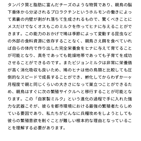
タンパク質と脂肪に富んだチーズのような物質であり、親鳥の脳
下垂体から分泌されるプロラクチンというホルモンの働きによっ
て素嚢の内壁が剥がれ落ちて生成されるもので、驚くべきことに
メスだけでなくオスもこのミルクを作ってヒナに与えることがで
きます。この能力のおかげで鳩は季節によって変動する昆虫など
の外部の食料資源に依存することなく、親鳥さえ餌を食べていれ
ば自らの体内で作り出した完全栄養食をヒナに与えて育てること
が可能となり、真冬であっても乾燥地帯であっても子育てを成功
させることができるのです。またピジョンミルクは非常に栄養価
が高く消化吸収も良いため、鳩のヒナは他の鳥類と比較しても圧
倒的なスピードで成長することができ、孵化してからわずか一ヶ
月程度で親と同じくらいの大きさになって巣立つことができるた
め、親鳥はすぐに次の繁殖サイクルへと移行することが可能とな
ります。この「自家製ミルク」という進化の過程で手に入れた強
力な武器こそが、彼らを都市環境における最強の繁殖者たらしめ
ている要因であり、私たちがどんなに兵糧攻めをしようとしても
彼らの繁殖意欲を削ぐことが難しい根本的な理由となっているこ
とを理解する必要があります。