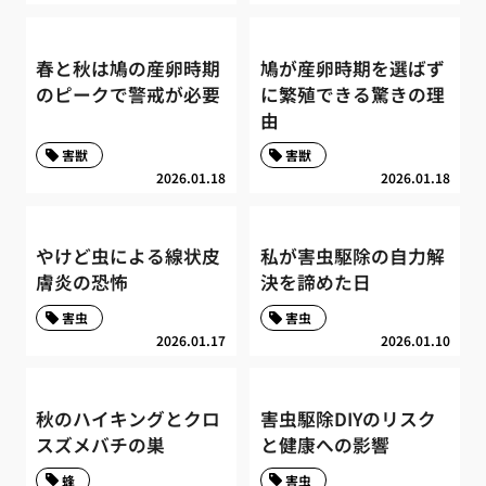
春と秋は鳩の産卵時期
鳩が産卵時期を選ばず
のピークで警戒が必要
に繁殖できる驚きの理
由
害獣
害獣
2026.01.18
2026.01.18
やけど虫による線状皮
私が害虫駆除の自力解
膚炎の恐怖
決を諦めた日
害虫
害虫
2026.01.17
2026.01.10
秋のハイキングとクロ
害虫駆除DIYのリスク
スズメバチの巣
と健康への影響
蜂
害虫