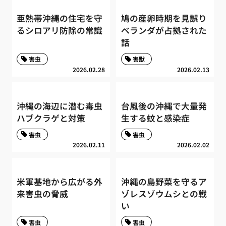
亜熱帯沖縄の住宅を守
鳩の産卵時期を見誤り
るシロアリ防除の常識
ベランダが占拠された
話
害虫
害獣
2026.02.28
2026.02.13
沖縄の海辺に潜む毒虫
台風後の沖縄で大量発
ハブクラゲと対策
生する蚊と感染症
害虫
害虫
2026.02.11
2026.02.02
米軍基地から広がる外
沖縄の島野菜を守るア
来害虫の脅威
ゾレスゾウムシとの戦
い
害虫
害虫