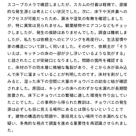
スコープカメラで確認しましたが、スカムの付着は軽微で、直接
的な発生源とは考えにくい状況でした。次に、床下や天井裏への
アクセスが可能だったため、漏水や湿気の有無を確認しました
が、特に異常は見られません。観葉植物やエアコンなどもチェッ
クしましたが、発生の痕跡はありませんでした。調査は難航しま
したが、私たちは依頼主へのヒアリングを再度行い、生活習慣や
家の構造について詳しく伺いました。その中で、依頼主が「そう
いえば、キッチンの床の一部が少し浮いているような気がする」
と話されたことが突破口となりました。問題の箇所を確認する
と、床材の下の防水層に微細な亀裂があり、そこから水が染み込
んで床下に溜まっていることが判明したのです。床材を剥がして
みると、湿った床下の空間に大量のチョウバエの幼虫と蛹が確認
されました。原因は、キッチンの床へのわずかな水漏れが長期間
放置され、床下にチョウバエの繁殖に適した環境を作り出してい
たことでした。この事例から得られた教訓は、チョウバエの発生
源は必ずしも目に見える場所にあるとは限らないということで
す。建物の構造的な問題や、普段見えない場所での水漏れなども
疑い、多角的な視点で調査を進める重要性を再認識させられまし
た。