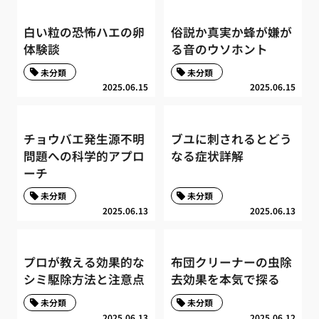
白い粒の恐怖ハエの卵
俗説か真実か蜂が嫌が
体験談
る音のウソホント
未分類
未分類
2025.06.15
2025.06.15
チョウバエ発生源不明
ブユに刺されるとどう
問題への科学的アプロ
なる症状詳解
ーチ
未分類
未分類
2025.06.13
2025.06.13
プロが教える効果的な
布団クリーナーの虫除
シミ駆除方法と注意点
去効果を本気で探る
未分類
未分類
2025.06.13
2025.06.12