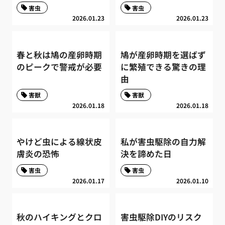
害虫
害虫
2026.01.23
2026.01.23
春と秋は鳩の産卵時期
鳩が産卵時期を選ばず
のピークで警戒が必要
に繁殖できる驚きの理
由
害獣
害獣
2026.01.18
2026.01.18
やけど虫による線状皮
私が害虫駆除の自力解
膚炎の恐怖
決を諦めた日
害虫
害虫
2026.01.17
2026.01.10
秋のハイキングとクロ
害虫駆除DIYのリスク