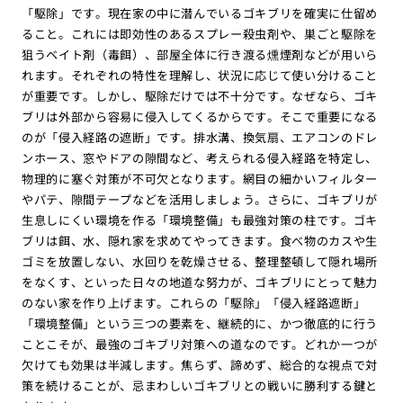
「駆除」です。現在家の中に潜んでいるゴキブリを確実に仕留め
ること。これには即効性のあるスプレー殺虫剤や、巣ごと駆除を
狙うベイト剤（毒餌）、部屋全体に行き渡る燻煙剤などが用いら
れます。それぞれの特性を理解し、状況に応じて使い分けること
が重要です。しかし、駆除だけでは不十分です。なぜなら、ゴキ
ブリは外部から容易に侵入してくるからです。そこで重要になる
のが「侵入経路の遮断」です。排水溝、換気扇、エアコンのドレ
ンホース、窓やドアの隙間など、考えられる侵入経路を特定し、
物理的に塞ぐ対策が不可欠となります。網目の細かいフィルター
やパテ、隙間テープなどを活用しましょう。さらに、ゴキブリが
生息しにくい環境を作る「環境整備」も最強対策の柱です。ゴキ
ブリは餌、水、隠れ家を求めてやってきます。食べ物のカスや生
ゴミを放置しない、水回りを乾燥させる、整理整頓して隠れ場所
をなくす、といった日々の地道な努力が、ゴキブリにとって魅力
のない家を作り上げます。これらの「駆除」「侵入経路遮断」
「環境整備」という三つの要素を、継続的に、かつ徹底的に行う
ことこそが、最強のゴキブリ対策への道なのです。どれか一つが
欠けても効果は半減します。焦らず、諦めず、総合的な視点で対
策を続けることが、忌まわしいゴキブリとの戦いに勝利する鍵と