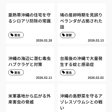
亜熱帯沖縄の住宅を守
鳩の産卵時期を見誤り
るシロアリ防除の常識
ベランダが占拠された
話
害虫
害獣
2026.02.28
2026.02.13
沖縄の海辺に潜む毒虫
台風後の沖縄で大量発
ハブクラゲと対策
生する蚊と感染症
害虫
害虫
2026.02.11
2026.02.02
米軍基地から広がる外
沖縄の島野菜を守るア
来害虫の脅威
ゾレスゾウムシとの戦
い