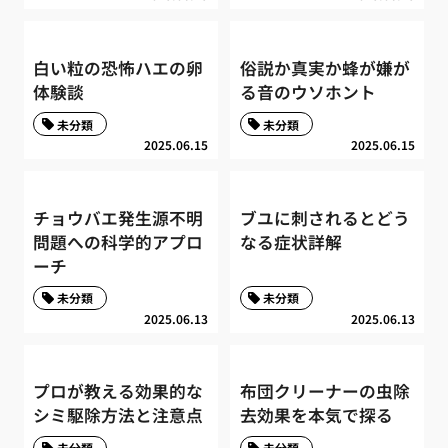
白い粒の恐怖ハエの卵
俗説か真実か蜂が嫌が
体験談
る音のウソホント
未分類
未分類
2025.06.15
2025.06.15
チョウバエ発生源不明
ブユに刺されるとどう
問題への科学的アプロ
なる症状詳解
ーチ
未分類
未分類
2025.06.13
2025.06.13
プロが教える効果的な
布団クリーナーの虫除
シミ駆除方法と注意点
去効果を本気で探る
未分類
未分類