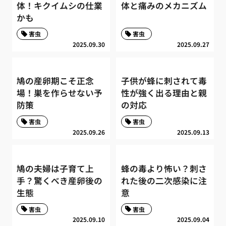
体！キクイムシの仕業
体と痛みのメカニズム
かも
害虫
害虫
2025.09.30
2025.09.27
鳩の産卵期こそ正念
子供が蜂に刺されて毒
場！巣を作らせない予
性が強く出る理由と親
防策
の対応
害虫
害虫
2025.09.26
2025.09.13
鳩の夫婦は子育て上
蜂の毒より怖い？刺さ
手？驚くべき産卵後の
れた後の二次感染に注
生態
意
害虫
害虫
2025.09.10
2025.09.04